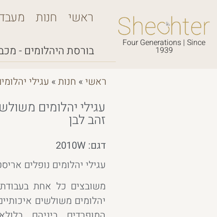
ראשי
חנות
מעבד
Four Generations | Since
בורסת היהלומים - מכבי,
1939
ראשי
»
חנות
»
עגילי יהלומי
עגילי יהלומים משולשים
זהב לבן
דגם: 2010W
עגילי יהלומים נופלים אריסט
משובצים כל אחת בעבודת 
יהלומים משולשים איכותיים
המופרדים ביניהם בלולא