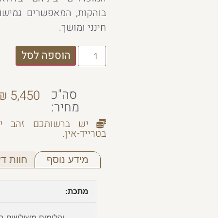
בוהקות, המאפשרים גמישו
חינני ומושך.
הוספה לסל
סה"כ
₪
5,450
מחיר:
יש ברשותכם זהב יש
בטרייד-אין.
מידע נוסף
חוות דעת
מתכת:
יהלומים משולשים ב