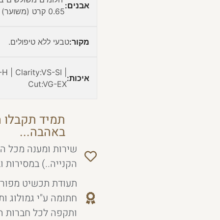
אבנים:
0.65 קרט (משוער)
מקור:
טבעי ללא טיפולים.
H | Clarity:VS-SI |
איכות:
Cut:VG-EX
תמיד תקבלו מ
באהבה...
שירות ומענה מכל הל
הקנייה..) במסירות ו
תעודת תכשיט מפורט
חתומה ע"י גמולוג ו
ותקפה לכל חברות ה