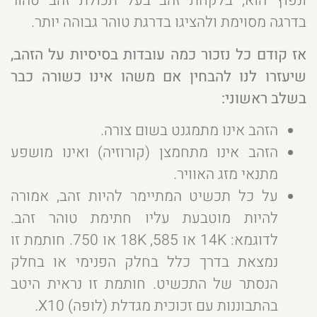
ונפוץ הוא, בלקחת זהב בעל תכולת זהב טהור
בדרגה מסוימת ולהציגו בדרגת טוהר גבוהה יותר.
אז קודם כל נזכור כמה עובדות בסיסיות על הזהב,
שיעזרו לנו להבחין אם משהו אינו כשורה כבר
בשלב ראשוני:
הזהב אינו מתמגנט בשום צורה.
הזהב אינו מתחמצן (קורוזיה) ואינו מושפע
מתנאי מזג האוויר.
על כל תכשיט המתיימר להיות זהב, אמורה
להיות מוטבעת עליו חתימת טוהר זהב.
לדוגמא: 14K או 585, 18K או 750. חותמת זו
נמצאת בדרך כלל בחלק הפנימי או בחלק
הנסתר של התכשיט. חותמת זו נראית היטב
בהתבוננות עם זכוכית מגדלת (לופה) X10.