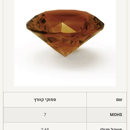
שם
סמוקי קוורץ
7
MOHS
משקל סגולי
2.65