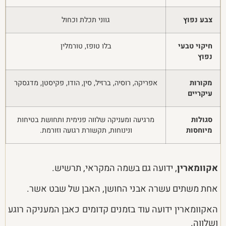
צבע נפוץ
גווני תכלת וכחול
חיקוי טבעי
בלו טופז, טורמלין
נפוץ
מקורות
אפריקה, רוסיה, ברזיל, סין, הודו, פקיסטן, מדגסקר
עיקריים
סגולות
מרגיעה ומעניקה שלווה פנימית ותחושת בטיחות
מיוחסות
ונינוחות, תקשורת רגועה וזורמת.
אקוומארין
, ידועה גם בשמה המקראי, תרשיש.
אחת משתים עשרה אבני החושן, האבן של שבט אשר.
האקוומארין ידועה עוד בזמנים קדומים כאבן המעניקה רוגע
ושלווה.