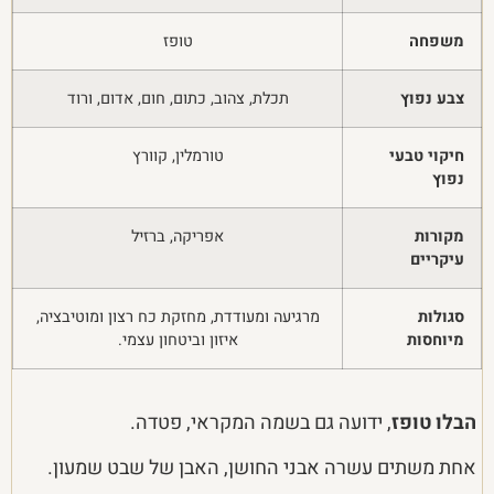
משפחה
טופז
צבע נפוץ
תכלת, צהוב, כתום, חום, אדום, ורוד
חיקוי טבעי
טורמלין, קוורץ
נפוץ
מקורות
אפריקה, ברזיל
עיקריים
סגולות
מרגיעה ומעודדת, מחזקת כח רצון ומוטיבציה,
מיוחסות
איזון וביטחון עצמי.
הבלו טופז
, ידועה גם בשמה המקראי, פטדה.
אחת משתים עשרה אבני החושן, האבן של שבט שמעון.