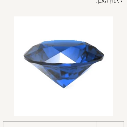
לניפוץ האבן.