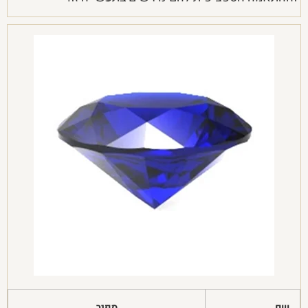
שם
ספיר