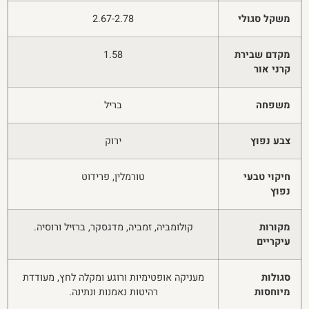
משקל סגולי
2.67-2.78
מקדם שבירת
1.58
קרני אור
משפחה
בריל
צבע נפוץ
ירוק
חיקוי טבעי
טורמלין, פרידוט
נפוץ
מקורות
קולומביה, זמביה, מדגסקר, ברזיל ורוסיה.
עיקריים
סגולות
מעניקה אופטימיות ורוגע ומקלה לחץ, מעודדת
מיוחסות
רהיטות נאמנות ונתינה.