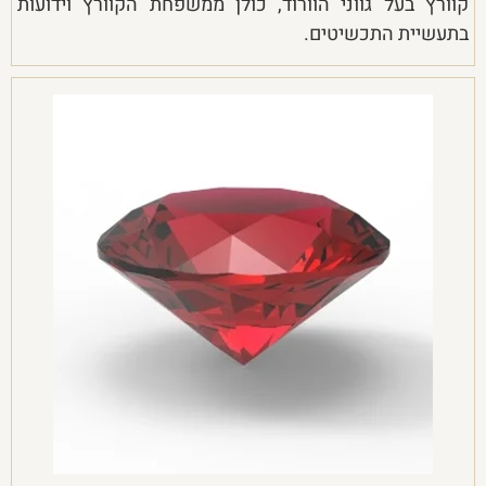
קוורץ בעל גווני הוורוד, כולן ממשפחת הקוורץ וידועות
בתעשיית התכשיטים.