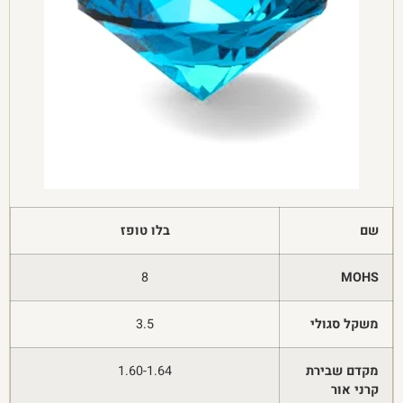
שם
בלו טופז
8
MOHS
משקל סגולי
3.5
מקדם שבירת
1.60-1.64
קרני אור