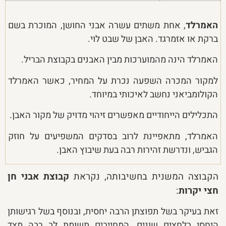
האמרלד
, אחת משתים עשרה אבני החושן, המוכרת בשם
ברקת או אזמרגד. האבן של שבט לוי.
האמרלד הינה מהמוערכות מבין האבנים בקבוצת הבריל.
למקור המכרה השפעה נכרת על המחיר, כאשר האמרלד
הקולומביאני נחשב לאיכותי במיוחד.
התכלילים הייחודיים מאפשרים זיהוי מדויק של מקור האבן.
האמרלד, מתאפיינת לרוב בסדקים המשפיעים על חוזק
הגביש, ונדרשת זהירות רבה בעת שיבוץ האבן.
הקבוצה המשנית בחשיבותה, נקראת
קבוצת אבני חן
חצי יקרות
:
זאת בעיקר בשל תפוצתן הרבה יחסית, ובנוסף בשל רגישותן
היחסי בלחצים שונים, המחייבים תשומת לב רבה מצד