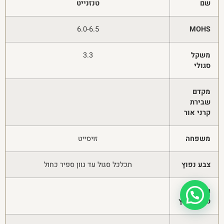
שם
טנזנייט
6.0-6.5
MOHS
משקל
3.3
סגולי
מקדם
שבירת
קרני אור
משפחה
זויסייט
צבע נפוץ
תכלכל סגול עד גוון ספיר כחול
חיקוי
טבעי נפוץ