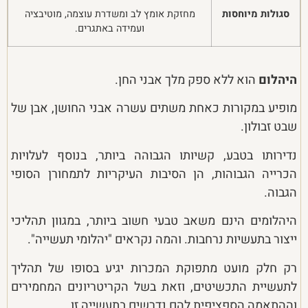
סגולות מיוחסות
מחזקת אומץ לב ומשדרת עוצמה, מוטיבציה
ועמידה באתגרים.
היהלום
הוא ללא ספק מלך אבני החן.
מופיע במקורות כאחת משתים עשרה אבני החושן, אבן של
שבט זבולון.
נדירותו בטבע, קשיותו הגבוהה ביותר, בנוסף לעלויות
הכרייה הגבוהות, הן הסיבות העיקריות לתמחורן הסופי
הגבוה.
היהלומים הינם משאב טבעי חשוב ביותר, במגוון תהליכי
ייצור בתעשיות נרחבות. והמה נקראים "יהלומי תעשייה".
רק חלק מועט מתפוקת המכרות יגיע בסופו של תהליך
לתעשיית התכשיטים, וזאת בשל הקריטריונים המחמירים
וההתאמה הספציפית להם נדרשים בתעשייה זו.