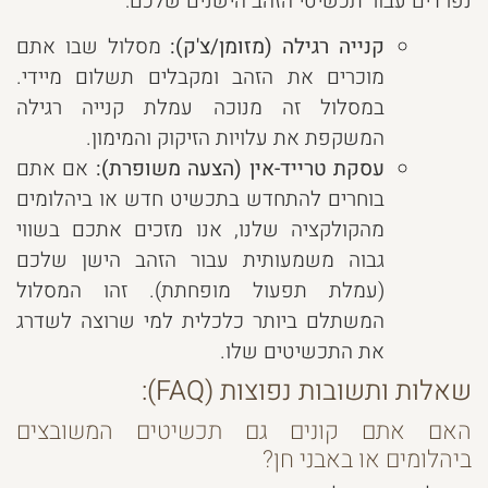
נפרדים עבור תכשיטי הזהב הישנים שלכם:
קנייה רגילה (מזומן/צ'ק):
מסלול שבו אתם
מוכרים את הזהב ומקבלים תשלום מיידי.
במסלול זה מנוכה עמלת קנייה רגילה
המשקפת את עלויות הזיקוק והמימון.
עסקת טרייד-אין (הצעה משופרת):
אם אתם
בוחרים להתחדש בתכשיט חדש או ביהלומים
מהקולקציה שלנו, אנו מזכים אתכם בשווי
גבוה משמעותית עבור הזהב הישן שלכם
(עמלת תפעול מופחתת). זהו המסלול
המשתלם ביותר כלכלית למי שרוצה לשדרג
את התכשיטים שלו.
שאלות ותשובות נפוצות (FAQ):
האם אתם קונים גם תכשיטים המשובצים
ביהלומים או באבני חן?