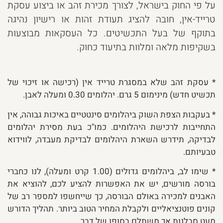
על פי החוק בישראל, לצורך מכירת זהב או ביצוע עסקת
טרייד-אין, חובה להציג תעודת זהות או רישיון נהיגה
בתוקף של בעל התכשיטים. כל העסקאות מבוצעות
בשקיפות מלאה ומלוות בתיעוד כחוק.
* עסקת זהב שלא במסגרת טרייד אין (רכישה או זיכוי של
תכשיט חדש) מינימום 5 גרם. יהלומים 0.30 ומעלה לאבן.
* בעקבות הצפת השוק ביהלומים סינטטיים באיכות גבוהה, אין
התחייבות לרכישת היהלומים. כמו"כ בעת מסירת יהלומים
לבדיקה, תידרש השארת היהלומים לבדיקת מעבדה, לווידוא
טבעיותם.
* שימו לב, ביהלומים גדולים (1.00 קרט ומעלה), לנו כחברי
בורסה מורשים, יש את האפשרות להציע לכם, להוציא את
האבנים למכירה באולם הבורסה, כך שייחשפו למספר רב של
קונים פוטנציאליים ולקבלת המחיר הטוב ביותר. תהליך הדורש
מעט סבלנות אך משתלם בסופו של דבר.