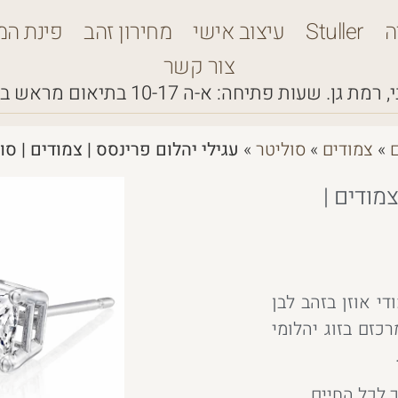
ה
Stuller
עיצוב אישי
מחירון זהב
פינת המ
צור קשר
 רמת גן.
שעות פתיחה: א-ה 10-17
בתיאום מראש ב
ם
»
צמודים
»
סוליטר
»
עגילי יהלום פרינסס | צמודים | סוליטר |
צמודים |
די אוזן בזהב לבן
כזם בזוג יהלומי
לכל החיים.