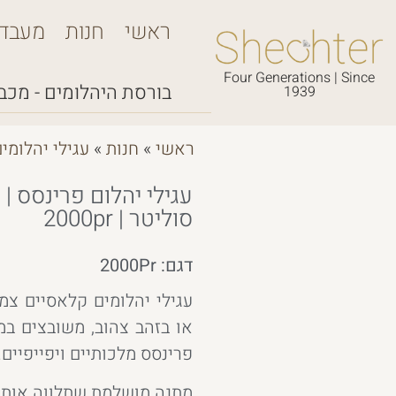
ראשי
חנות
מעבד
Four Generations | Since
בורסת היהלומים - מכבי,
1939
ראשי
»
חנות
»
עגילי יהלומי
עגילי יהלום פרינסס | 
סוליטר | 2000pr
דגם: 2000Pr
עגילי יהלומים קלאסיים צמו
או בזהב צהוב, משובצים במר
פרינסס מלכותיים ויפייפיים.
מתנה מושלמת שתלווה אותך 