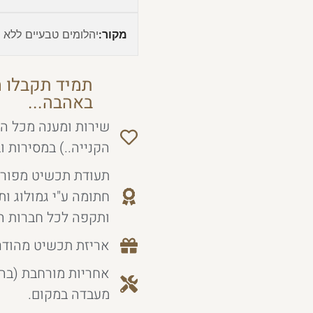
מקור:
יהלומים טבעיים ללא ט
תמיד תקבלו מ
באהבה...
שירות ומענה מכל הל
הקנייה..) במסירות ו
תעודת תכשיט מפורט
חתומה ע"י גמולוג ו
ותקפה לכל חברות ה
אריזת תכשיט מהודר
אחריות מורחבת (בה
מעבדה במקום.