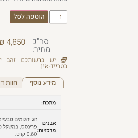
הוספה לסל
סה"כ
₪
4,850
מחיר:
יש ברשותכם זהב יש
בטרייד-אין.
מידע נוסף
חוות דעת
מתכת:
זוג יהלומים טבעיי
אבנים
פרינסס, במשקל כו
מרכזיות:
0.60 קרט.