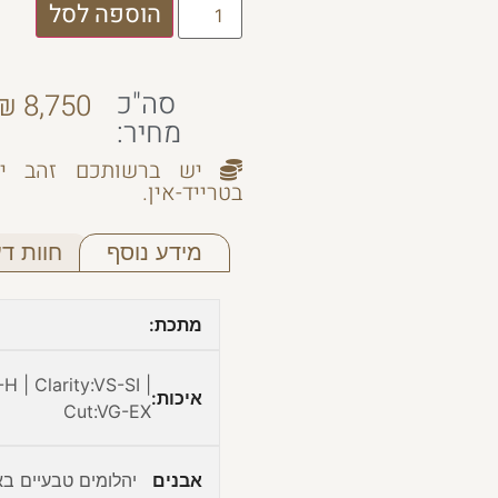
הוספה לסל
סה"כ
₪
8,750
מחיר:
יש ברשותכם זהב יש
בטרייד-אין.
מידע נוסף
חוות דעת
מתכת:
H | Clarity:VS-SI |
איכות:
Cut:VG-EX
אבנים
יהלומים טבעיים בא