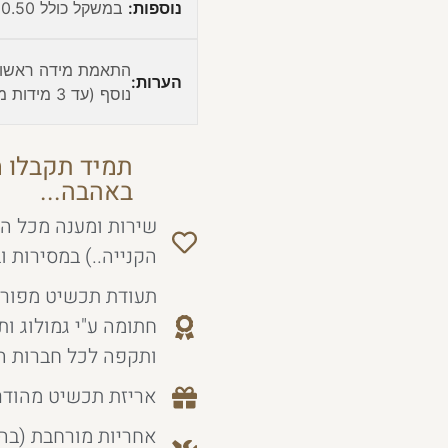
נוספות:
במשקל כולל 0.50 (משוער)
התאמת מידה ראשונ
הערות:
נוסף (עד 3 מידות ממידה קיימת)
תמיד תקבלו מ
באהבה...
שירות ומענה מכל הל
הקנייה..) במסירות ו
תעודת תכשיט מפורט
חתומה ע"י גמולוג ו
ותקפה לכל חברות ה
אריזת תכשיט מהודר
אחריות מורחבת (בה