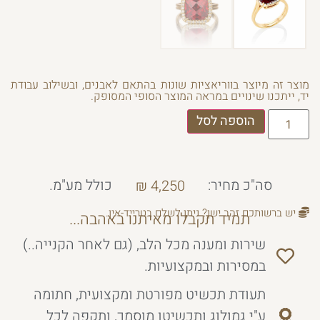
מוצר זה מיוצר בווריאציות שונות בהתאם לאבנים, ובשילוב עבודת
יד, ייתכנו שינויים במראה המוצר הסופי המסופק.
הוספה לסל
סה"כ מחיר:
כולל מע"מ.
₪
4,250
יש ברשותכם זהב ישן? ניתן לשלם בטרייד-אין.
תמיד תקבלו מאיתנו באהבה...
שירות ומענה מכל הלב, (גם לאחר הקנייה..)
במסירות ובמקצועיות.
תעודת תכשיט מפורטת ומקצועית, חתומה
ע"י גמולוג ותכשיטן מוסמך, ותקפה לכל