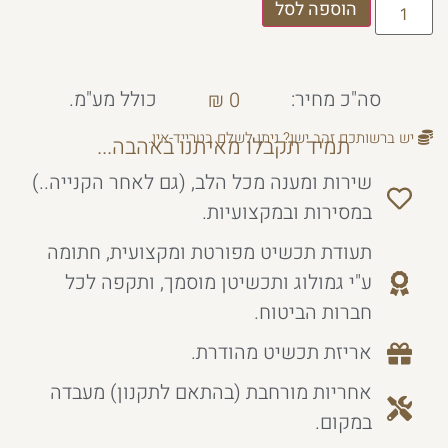
הוספה לסל
סה"כ מחיר:
כולל מע"מ.
₪
0
יש ברשותכם זהב ישן? ניתן לשלם בטרייד-אין.
תמיד תקבלו מאיתנו באהבה...
שירות ומענה מכל הלב, (גם לאחר הקנייה..)
במסירות ובמקצועיות.
תעודת תכשיט מפורטת ומקצועית, חתומה
ע"י גמולוג ותכשיטן מוסמך, ותקפה לכל
חברות הביטוח.
אריזת תכשיט מהודרת.
אחריות מורחבת (בהתאם לתקנון) מעבדה
במקום.