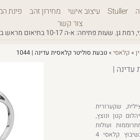
ה
Stuller
עיצוב אישי
מחירון זהב
פינת המ
צור קשר
 רמת גן.
שעות פתיחה: א-ה 10-17
בתיאום מראש ב
ן
»
קלאסי
»
טבעת סוליטר קלאסית עדינה | 1044
עדינה |
ילית, שקערורית
לום קטן ונוצץ,
רוממות ועולות
למרכז היהלום המשובץ בשיבוץ קלאסי 4