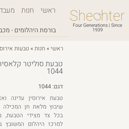
ראשי
חנות
מעבד
Four Generations | Since
בורסת היהלומים - מכבי,
1939
ראשי
»
חנות
»
טבעות אירוסי
טבעת סוליטר קלאסית 
1044
דגם: 1044
טבעת אירוסין עדינה ואצ
שיבוץ מלאת חן המכילה יה
בכל צד מצידי הטבעת, מת